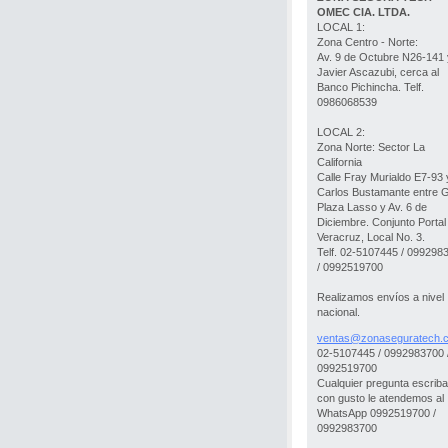
OMEC CIA. LTDA.
LOCAL 1:
Zona Centro - Norte:
Av. 9 de Octubre N26-141 
Javier Ascazubi, cerca al
Banco Pichincha. Telf.
0986068539
LOCAL 2:
Zona Norte: Sector La
California
Calle Fray Murialdo E7-93 
Carlos Bustamante entre 
Plaza Lasso y Av. 6 de
Diciembre. Conjunto Portal
Veracruz, Local No. 3.
Telf. 02-5107445 / 099298
/ 0992519700
Realizamos envíos a nivel
nacional.
ventas@z
onasegur
atech.
02-5107445 / 0992983700 
0992519700
Cualquier pregunta escrib
con gusto le atendemos al
WhatsApp 0992519700 /
0992983700