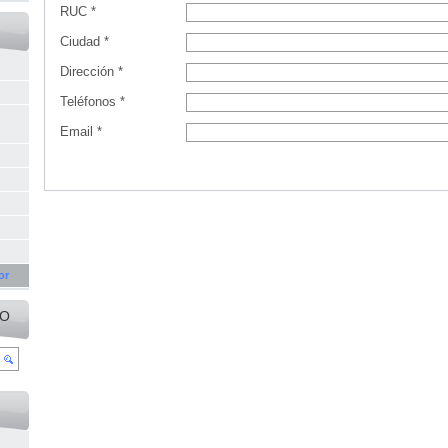
RUC *
Ciudad *
Dirección *
Teléfonos *
Email *
s
or
IO