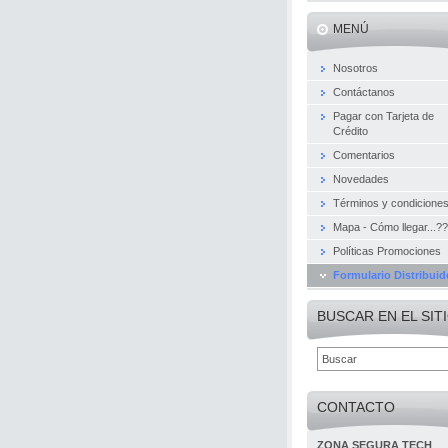
MENÚ
Nosotros
Contáctanos
Pagar con Tarjeta de
Crédito
Comentarios
Novedades
Términos y condicione
Mapa - Cómo llegar...??
Políticas Promociones
Formulario Distribuid
BUSCAR EN EL SIT
CONTACTO
ZONA SEGURA TECH