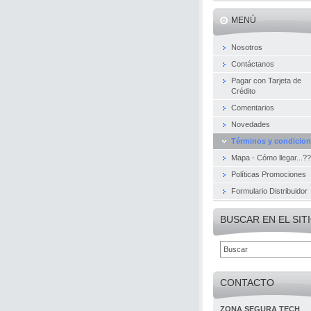
MENÚ
Nosotros
Contáctanos
Pagar con Tarjeta de
Crédito
Comentarios
Novedades
Términos y condicio
Mapa - Cómo llegar...??
Políticas Promociones
Formulario Distribuidor
BUSCAR EN EL SIT
CONTACTO
ZONA SEGURA TECH