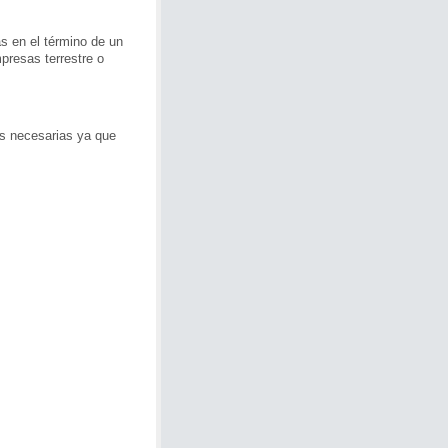
s en el término de un
presas terrestre o
es necesarias ya que