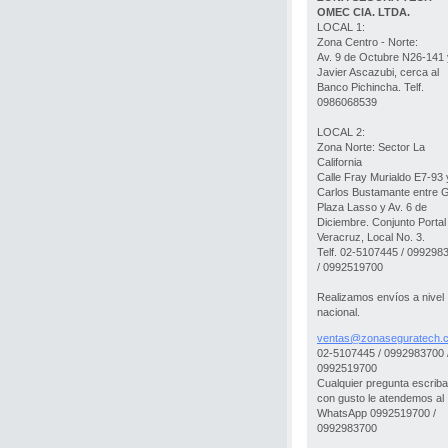
OMEC CIA. LTDA.
LOCAL 1:
Zona Centro - Norte:
Av. 9 de Octubre N26-141 
Javier Ascazubi, cerca al
Banco Pichincha. Telf.
0986068539
LOCAL 2:
Zona Norte: Sector La
California
Calle Fray Murialdo E7-93 
Carlos Bustamante entre 
Plaza Lasso y Av. 6 de
Diciembre. Conjunto Portal
Veracruz, Local No. 3.
Telf. 02-5107445 / 099298
/ 0992519700
Realizamos envíos a nivel
nacional.
ventas@z
onasegur
atech.
02-5107445 / 0992983700 
0992519700
Cualquier pregunta escrib
con gusto le atendemos al
WhatsApp 0992519700 /
0992983700