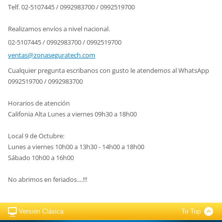
Telf. 02-5107445 / 0992983700 / 0992519700
Realizamos envíos a nivel nacional.
02-5107445 / 0992983700 / 0992519700
ventas@z
onasegur
atech.co
m
Cualquier pregunta escribanos con gusto le atendemos al WhatsApp
0992519700 / 0992983700
Horarios de atención
Califonia Alta Lunes a viernes 09h30 a 18h00
Local 9 de Octubre:
Lunes a viernes 10h00 a 13h30 - 14h00 a 18h00
Sábado 10h00 a 16h00
No abrimos en feriados....!!!
Versión Clásica
To Top