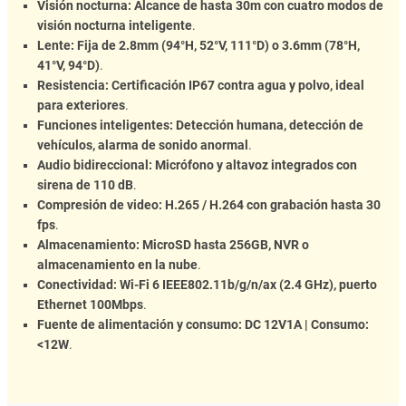
Visión nocturna:
Alcance de hasta 30m con cuatro modos de
visión nocturna inteligente
.
Lente:
Fija de 2.8mm (94°H, 52°V, 111°D) o 3.6mm (78°H,
41°V, 94°D)
.
Resistencia:
Certificación IP67 contra agua y polvo, ideal
para exteriores
.
Funciones inteligentes:
Detección humana, detección de
vehículos, alarma de sonido anormal
.
Audio bidireccional:
Micrófono y altavoz integrados con
sirena de 110 dB
.
Compresión de video:
H.265 / H.264 con grabación hasta 30
fps
.
Almacenamiento:
MicroSD hasta 256GB, NVR o
almacenamiento en la nube
.
Conectividad:
Wi-Fi 6 IEEE802.11b/g/n/ax (2.4 GHz), puerto
Ethernet 100Mbps
.
Fuente de alimentación y consumo:
DC 12V1A | Consumo:
<12W
.