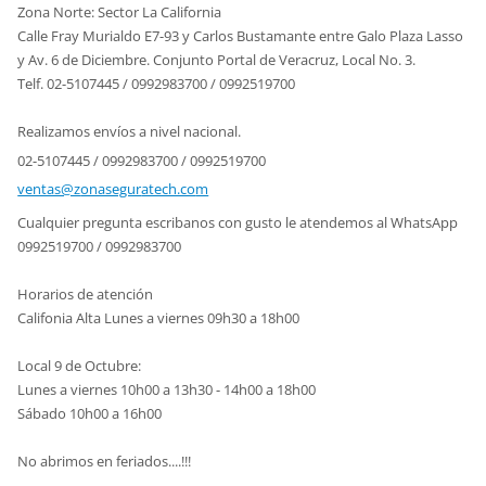
Zona Norte: Sector La California
Calle Fray Murialdo E7-93 y Carlos Bustamante entre Galo Plaza Lasso
y Av. 6 de Diciembre. Conjunto Portal de Veracruz, Local No. 3.
Telf. 02-5107445 / 0992983700 / 0992519700
Realizamos envíos a nivel nacional.
02-5107445 / 0992983700 / 0992519700
ventas@z
onasegur
atech.co
m
Cualquier pregunta escribanos con gusto le atendemos al WhatsApp
0992519700 / 0992983700
Horarios de atención
Califonia Alta Lunes a viernes 09h30 a 18h00
Local 9 de Octubre:
Lunes a viernes 10h00 a 13h30 - 14h00 a 18h00
Sábado 10h00 a 16h00
No abrimos en feriados....!!!