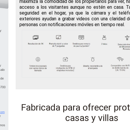
maximiza la comodidad de los propietarios para ver, hab
acceso a los visitantes aunque no estén en casa. T
seguridad en el hogar, ya que la cámara y el telé
exteriores ayudan a grabar videos con una claridad 
personas con notificaciones móviles en tiempo real.
y
y
Galo
 de
3700
Fabricada para ofrecer pro
co
m
casas y villas
/
anos