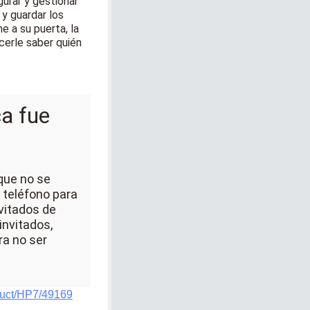
gurar y gestionar
 y guardar los
e a su puerta, la
cerle saber quién
a fue
que no se
u teléfono para
nvitados de
invitados,
ra no ser
duct/HP7/49169