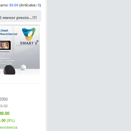
arro:
$0.00
(Artículos:
0
)
 menor precio...!!!
3350
9.00
99.00
.00
(9%)
existencia