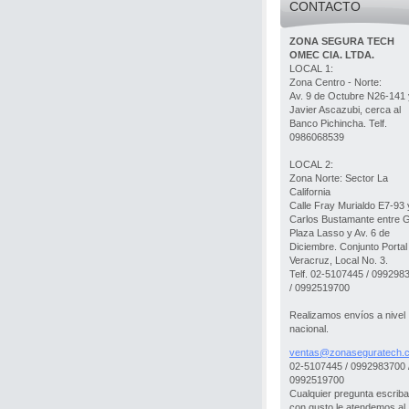
CONTACTO
ZONA SEGURA TECH
OMEC CIA. LTDA.
LOCAL 1:
Zona Centro - Norte:
Av. 9 de Octubre N26-141 
Javier Ascazubi, cerca al
Banco Pichincha. Telf.
0986068539
LOCAL 2:
Zona Norte: Sector La
California
Calle Fray Murialdo E7-93 
Carlos Bustamante entre 
Plaza Lasso y Av. 6 de
Diciembre. Conjunto Portal
Veracruz, Local No. 3.
Telf. 02-5107445 / 099298
/ 0992519700
Realizamos envíos a nivel
nacional.
ventas@z
onasegur
atech.
02-5107445 / 0992983700 
0992519700
Cualquier pregunta escrib
con gusto le atendemos al