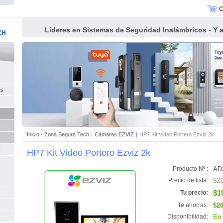
C
Líderes en Sistemas de Seguridad Inalámbricos - Y al
as
Inicio - Zona Segura Tech
|
Cámaras EZVIZ
|
HP7 Kit Video Portero Ezviz 2k
I
HP7 Kit Video Portero Ezviz 2k
AD
Producto Nº :
$21
Precio de lista:
$1
Tu precio:
$20
Te ahorras:
En 
Disponibilidad: