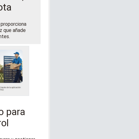
ota
 proporciona
ez que añade
ntes.
o para
ol