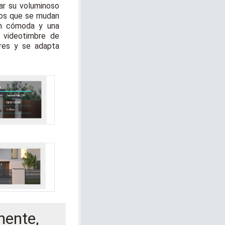
ar su voluminoso
los que se mudan
ón cómoda y una
n videotimbre de
ores y se adapta
mente,