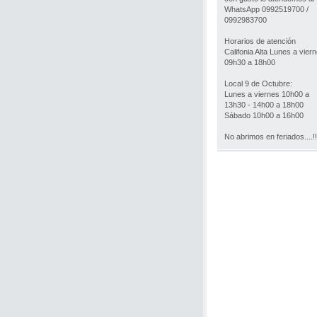
WhatsApp 0992519700 /
0992983700
Horarios de atención
Califonia Alta Lunes a vier
09h30 a 18h00
Local 9 de Octubre:
Lunes a viernes 10h00 a
13h30 - 14h00 a 18h00
Sábado 10h00 a 16h00
No abrimos en feriados....!!