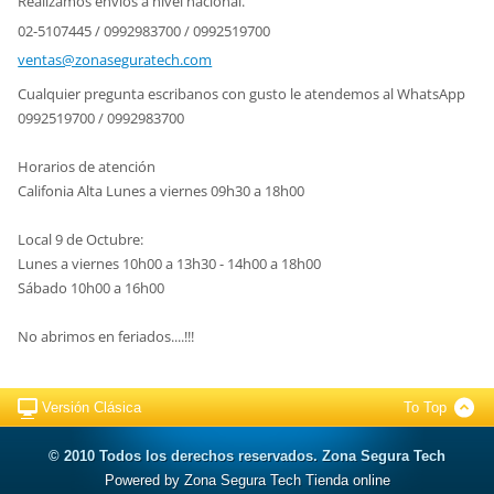
Realizamos envíos a nivel nacional.
02-5107445 / 0992983700 / 0992519700
ventas@z
onasegur
atech.co
m
Cualquier pregunta escribanos con gusto le atendemos al WhatsApp
0992519700 / 0992983700
Horarios de atención
Califonia Alta Lunes a viernes 09h30 a 18h00
Local 9 de Octubre:
Lunes a viernes 10h00 a 13h30 - 14h00 a 18h00
Sábado 10h00 a 16h00
No abrimos en feriados....!!!
Versión Clásica
To Top
© 2010 Todos los derechos reservados. Zona Segura Tech
Powered by Zona Segura Tech Tienda online