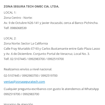
ZONA SEGURA TECH OMEC CIA. LTDA.
LOCAL 1:
Zona Centro - Norte:
Av. 9 de Octubre N26-141 y Javier Ascazubi, cerca al Banco Pichincha.
Telf. 0986068539
LOCAL 2:
Zona Norte: Sector La California
Calle Fray Murialdo E7-93 y Carlos Bustamante entre Galo Plaza Lasso
y Av. 6 de Diciembre. Conjunto Portal de Veracruz, Local No. 3.
Telf. 02-5107445 / 0992983700 / 0992519700
Realizamos envíos a nivel nacional.
02-5107445 / 0992983700 / 0992519700
ventas@z
onasegur
atech.co
m
Cualquier pregunta escribanos con gusto le atendemos al WhatsApp
0992519700 / 0992983700
Horarios de atención