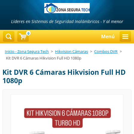
Líderes en Sistemas de Seguridad Inalámbricos - Y al menor
precio...!!!
0
Menú
Inicio - Zona Segura Tech
>
Hikvision Cámaras
>
Combos DVR
>
Kit DVR 6 Cámaras Hikvision Full HD 1080p
Kit DVR 6 Cámaras Hikvision Full HD
1080p