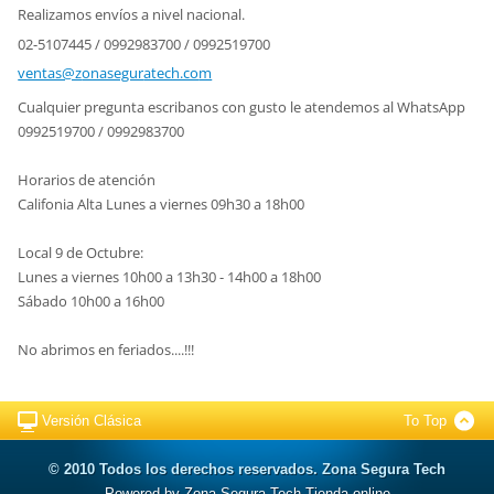
Realizamos envíos a nivel nacional.
02-5107445 / 0992983700 / 0992519700
ventas@z
onasegur
atech.co
m
Cualquier pregunta escribanos con gusto le atendemos al WhatsApp
0992519700 / 0992983700
Horarios de atención
Califonia Alta Lunes a viernes 09h30 a 18h00
Local 9 de Octubre:
Lunes a viernes 10h00 a 13h30 - 14h00 a 18h00
Sábado 10h00 a 16h00
No abrimos en feriados....!!!
Versión Clásica
To Top
© 2010 Todos los derechos reservados. Zona Segura Tech
Powered by Zona Segura Tech Tienda online