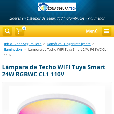
Líderes en Sistemas de Seguridad Inalámbricos - Y al menor
precio...!!!
0
Menú
Inicio - Zona Segura Tech
>
Domótica - Hogar Inteligente
>
Iluminación
>
Lámpara de Techo WIFI Tuya Smart 24W RGBWC CL1
110V
Lámpara de Techo WIFI Tuya Smart
24W RGBWC CL1 110V