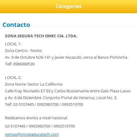
Categorías
Contacto
ZONA SEGURA TECH OMEC CIA. LTDA.
LOCAL 1:
Zona Centro - Norte:
Av. 9 de Octubre N26-141 y Javier Ascazubi, cerca al Banco Pichincha.
Telf. 0986068539
LOCAL 2:
Zona Norte: Sector La California
Calle Fray Murialdo E7-93 y Carlos Bustamante entre Galo Plaza Lasso
y Av. 6 de Diciembre. Conjunto Portal de Veracruz, Local No. 3.
Telf. 02-5107445 / 0992983700 / 0992519700
Realizamos envíos a nivel nacional.
02-5107445 / 0992983700 / 0992519700
ventas@z
onasegur
atech.co
m