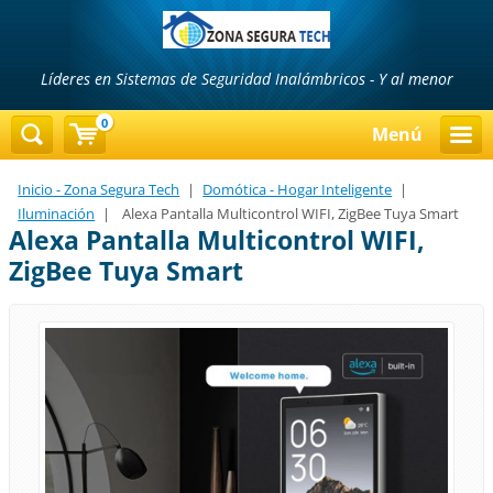
Líderes en Sistemas de Seguridad Inalámbricos - Y al menor
precio...!!!
0
Menú
Inicio - Zona Segura Tech
|
Domótica - Hogar Inteligente
|
Iluminación
|
Alexa Pantalla Multicontrol WIFI, ZigBee Tuya Smart
Alexa Pantalla Multicontrol WIFI,
ZigBee Tuya Smart