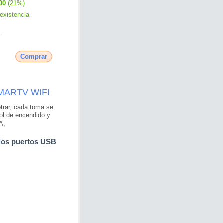
00
(21%)
existencia
4
Comprar
MARTV WIFI
trar, cada toma se
rol de encendido y
A,
 los puertos USB