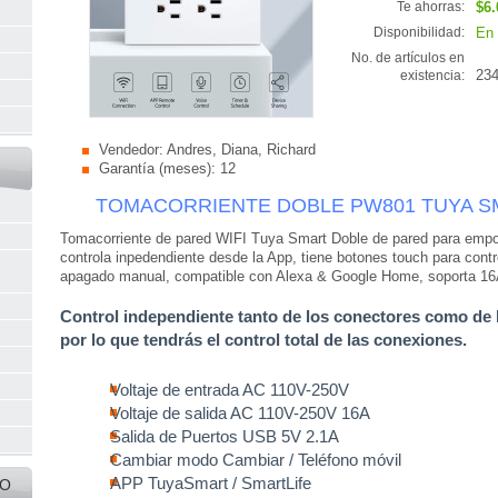
$6.
Te ahorras:
En 
Disponibilidad:
No. de artículos en
23
existencia:
Vendedor:
Andres, Diana, Richard
Garantía (meses):
12
TOMACORRIENTE DOBLE PW801 TUYA S
Tomacorriente de pared WIFI Tuya Smart Doble de pared para empo
controla inpedendiente desde la App, tiene botones touch para cont
apagado manual, compatible con Alexa & Google Home, soporta 16
Control independiente tanto de los conectores como de
por lo que tendrás el control total de las conexiones.
s
Voltaje de entrada AC 110V-250V
Voltaje de salida AC 110V-250V 16A
Salida de Puertos USB 5V 2.1A
Cambiar modo Cambiar / Teléfono móvil
APP TuyaSmart / SmartLife
IO