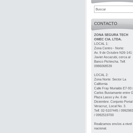
CONTACTO
ZONA SEGURA TECH
OMEC CIA. LTDA.
LOCAL 1:
Zona Centro - Norte:
Av. 9 de Octubre N26-141 
Javier Ascazubi, cerca al
Banco Pichincha. Telf.
0986068539
LOCAL 2:
Zona Norte: Sector La
California
Calle Fray Murialdo E7-93 
Carlos Bustamante entre 
Plaza Lasso y Av. 6 de
Diciembre. Conjunto Portal
Veracruz, Local No. 3.
Telf. 02-5107445 / 099298
/ 0992519700
Realizamos envíos a nivel
nacional.