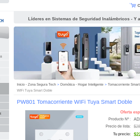
C
Líderes en Sistemas de Seguridad Inalámbricos - Y al
as
I
Inicio - Zona Segura Tech
>
Domótica - Hogar Inteligente
>
Tomacorriente Smart
WIFi Tuya Smart Doble
PW801 Tomacorriente WIFi Tuya Smart Doble
Oferta esp
t
AD
Producto Nº :
$28
Precio de lista:
$2
Tu precio: