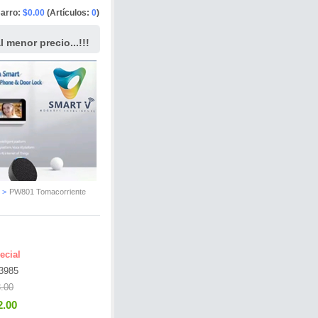
arro:
$0.00
(Artículos:
0
)
 menor precio...!!!
>
PW801 Tomacorriente
ecial
3985
.00
2.00