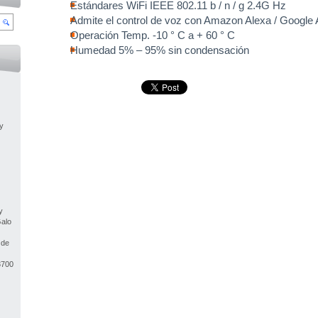
Estándares WiFi IEEE 802.11 b / n / g 2.4G Hz
Admite el control de voz con Amazon Alexa / Google 
Operación Temp. -10 ° C a + 60 ° C
Humedad 5% – 95% sin condensación
y
y
Galo
 de
3700