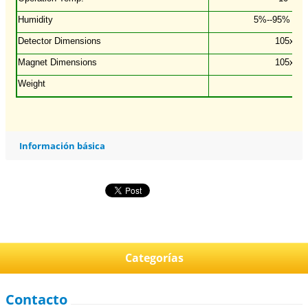
Humidity
5%--95% non
Detector Dimensions
105x38
Magnet Dimensions
105x15
Weight
15
Información básica
Categorías
Contacto