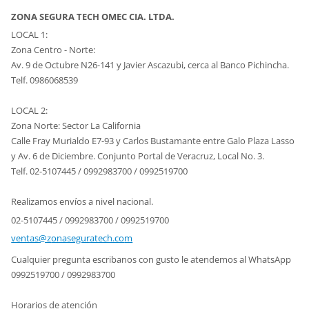
ZONA SEGURA TECH OMEC CIA. LTDA.
LOCAL 1:
Zona Centro - Norte:
Av. 9 de Octubre N26-141 y Javier Ascazubi, cerca al Banco Pichincha.
Telf. 0986068539
LOCAL 2:
Zona Norte: Sector La California
Calle Fray Murialdo E7-93 y Carlos Bustamante entre Galo Plaza Lasso
y Av. 6 de Diciembre. Conjunto Portal de Veracruz, Local No. 3.
Telf. 02-5107445 / 0992983700 / 0992519700
Realizamos envíos a nivel nacional.
02-5107445 / 0992983700 / 0992519700
ventas@z
onasegur
atech.co
m
Cualquier pregunta escribanos con gusto le atendemos al WhatsApp
0992519700 / 0992983700
Horarios de atención