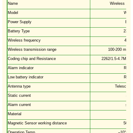
Name
Wireless Shu
Model
WSS
Power Supply
Batt
Battery Type
23A 
Wireless frequency
433
Wireless transmission range
100-200 meter
Coding chip and Resistance
2262/1.5-4.7MΩ 
Alarm indicator
Red 
Low battery indicator
Red 
Antenna type
Telescopi
Static current
≤
10
Alarm current
≤
30
Material
Met
Magnetic Sensor working distance
50-7
Operation Temp.
–10°C t