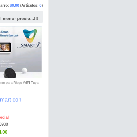
arro:
$0.00
(Artículos:
0
)
 menor precio...!!!
ente para Riego WIFI Tuya
Smart con
ecial
3938
4.00