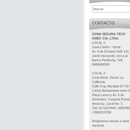
CONTACTO
ZONA SEGURA TECH
OMEC CIA. LTDA.
LOCAL 1:
Zona Centro - Norte:
Av. 9 de Octubre N26-141 
Javier Ascazubi, cerca al
Banco Pichincha. Telf.
0986068539
LOCAL 2:
Zona Norte: Sector La
California
Calle Fray Murialdo E7-93 
Carlos Bustamante entre 
Plaza Lasso y Av. 6 de
Diciembre. Conjunto Portal
Veracruz, Local No. 3.
Telf. 02-5107445 / 099298
/ 0992519700
Realizamos envíos a nivel
nacional.