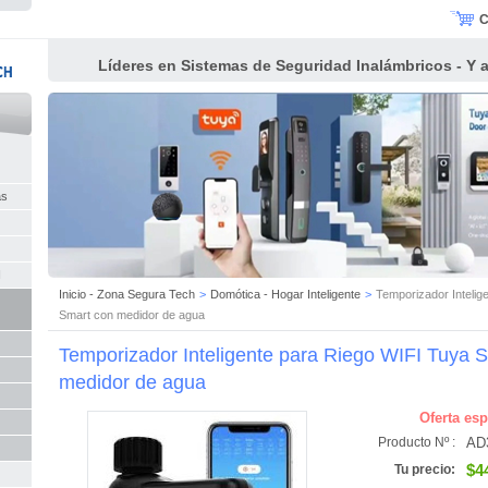
C
Líderes en Sistemas de Seguridad Inalámbricos - Y al
as
I
Inicio - Zona Segura Tech
>
Domótica - Hogar Inteligente
>
Temporizador Intelig
Smart con medidor de agua
Temporizador Inteligente para Riego WIFI Tuya 
medidor de agua
Oferta esp
AD
Producto Nº :
$4
Tu precio: