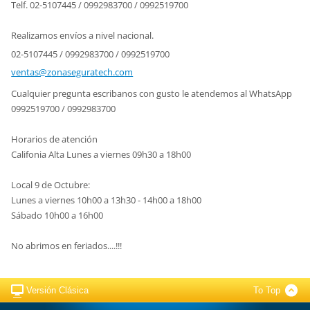
Telf. 02-5107445 / 0992983700 / 0992519700
Realizamos envíos a nivel nacional.
02-5107445 / 0992983700 / 0992519700
ventas@z
onasegur
atech.co
m
Cualquier pregunta escribanos con gusto le atendemos al WhatsApp
0992519700 / 0992983700
Horarios de atención
Califonia Alta Lunes a viernes 09h30 a 18h00
Local 9 de Octubre:
Lunes a viernes 10h00 a 13h30 - 14h00 a 18h00
Sábado 10h00 a 16h00
No abrimos en feriados....!!!
Versión Clásica
To Top