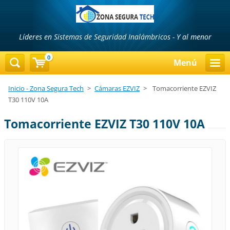
Líderes en Sistemas de Seguridad Inalámbricos - Y al menor
precio...!!!
0
Menú
Inicio - Zona Segura Tech
>
Cámaras EZVIZ
>
Tomacorriente EZVIZ
T30 110V 10A
Tomacorriente EZVIZ T30 110V 10A