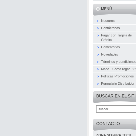
MENÚ
Nosotros
Contáctanos
Pagar con Tarjeta de
Crédito
Comentarios
Novedades
Términos y condicione
Mapa - Cómo llegar...??
Políticas Promociones
Formulario Distribuidor
BUSCAR EN EL SIT
CONTACTO
ZONA SEGURA TECH