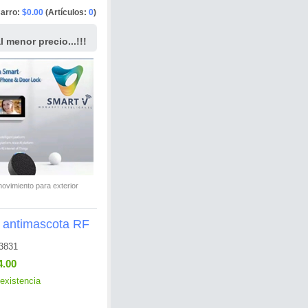
arro:
$0.00
(Artículos:
0
)
 menor precio...!!!
vimiento para exterior
 antimascota RF
3831
4.00
existencia