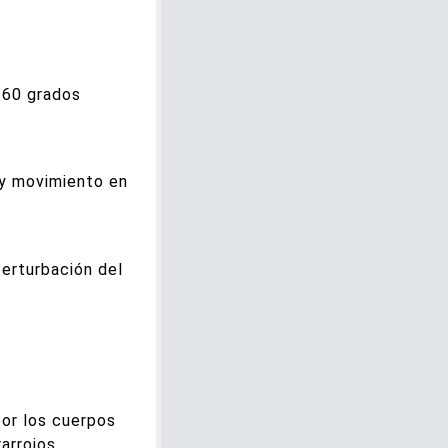
 60 grados
ay movimiento en
perturbación del
or los cuerpos
arrojos.