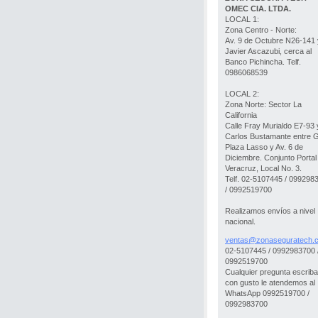
OMEC CIA. LTDA.
LOCAL 1:
Zona Centro - Norte:
Av. 9 de Octubre N26-141 
Javier Ascazubi, cerca al
Banco Pichincha. Telf.
0986068539
LOCAL 2:
Zona Norte: Sector La
California
Calle Fray Murialdo E7-93 
Carlos Bustamante entre 
Plaza Lasso y Av. 6 de
Diciembre. Conjunto Portal
Veracruz, Local No. 3.
Telf. 02-5107445 / 099298
/ 0992519700
Realizamos envíos a nivel
nacional.
ventas@z
onasegur
atech.
02-5107445 / 0992983700 
0992519700
Cualquier pregunta escrib
con gusto le atendemos al
WhatsApp 0992519700 /
0992983700