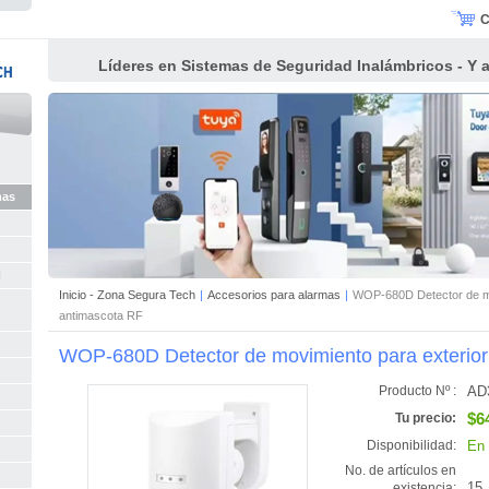
C
Líderes en Sistemas de Seguridad Inalámbricos - Y al
mas
I
Inicio - Zona Segura Tech
|
Accesorios para alarmas
|
WOP-680D Detector de mo
antimascota RF
WOP-680D Detector de movimiento para exterior
AD
Producto Nº :
$6
Tu precio:
En 
Disponibilidad:
No. de artículos en
15
existencia: