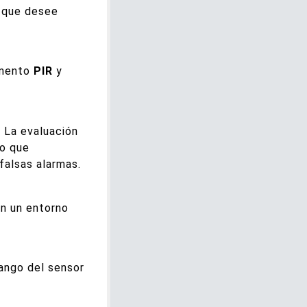
que desee
mento
PIR
y
 La evaluación
lo que
falsas alarmas.
en un entorno
ango del sensor