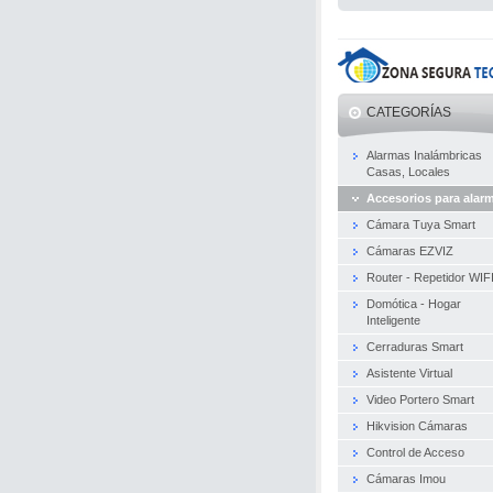
CATEGORÍAS
Alarmas Inalámbricas
Casas, Locales
Accesorios para alar
Cámara Tuya Smart
Cámaras EZVIZ
Router - Repetidor WIF
Domótica - Hogar
Inteligente
Cerraduras Smart
Asistente Virtual
Video Portero Smart
Hikvision Cámaras
Control de Acceso
Cámaras Imou