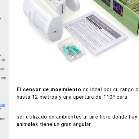
y
y
Galo
 de
3700
El
sensor de movimiento
es ideal por su rango 
hasta 12 metros y una apertura de 110º para
co
m
/
ser utilizado en ambientes al aire libre donde ha
anos
animales tiene un gran angular